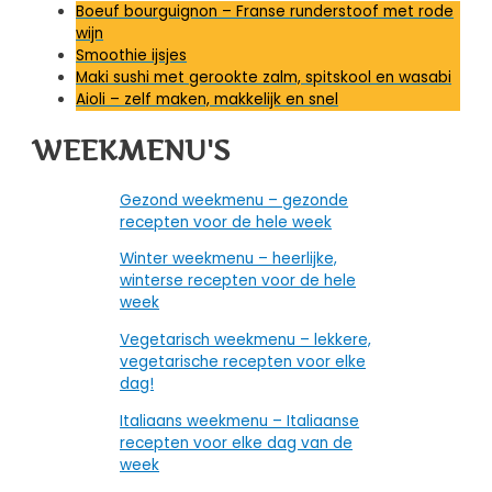
Boeuf bourguignon – Franse runderstoof met rode
wijn
Smoothie ijsjes
Maki sushi met gerookte zalm, spitskool en wasabi
Aioli – zelf maken, makkelijk en snel
WEEKMENU'S
Gezond weekmenu – gezonde
recepten voor de hele week
Winter weekmenu – heerlijke,
winterse recepten voor de hele
week
Vegetarisch weekmenu – lekkere,
vegetarische recepten voor elke
dag!
Italiaans weekmenu – Italiaanse
recepten voor elke dag van de
week