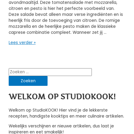
avondmaaltijd. Deze tomatensalade met mozzarella,
citroen en pesto is hier het perfecte voorbeeld van.
Deze salade bevat alleen maar verse ingrediënten en is
heerlijk fris door de toevoeging van citroen. De romige
mozzarella en de heerlijke pesto maken de klassieke
caprese combinatie compleet. Wanneer zet jij …
Tomatensalade
Lees verder »
met
mozzarella,
citroen
en
Zoeken
pesto
naar:
WELKOM OP STUDIOKOOK!
Welkom op StudioKOOK! Hier vind je de lekkerste
recepten, handigste kooktips en meer culinaire artikelen.
Wekelijks verschijnen er nieuwe artikelen, dus laat je
inspireren en eet smakelijk!