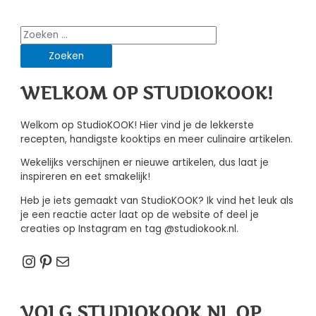
wijze
met
Zoeken
aardappeltjes,
naar:
zalm
en
augurk
WELKOM OP STUDIOKOOK!
Welkom op StudioKOOK! Hier vind je de lekkerste
recepten, handigste kooktips en meer culinaire artikelen.
Wekelijks verschijnen er nieuwe artikelen, dus laat je
inspireren en eet smakelijk!
Heb je iets gemaakt van StudioKOOK? Ik vind het leuk als
je een reactie acter laat op de website of deel je
creaties op Instagram en tag @studiokook.nl.
Instagram
Pinterest
E-mail
VOLG STUDIOKOOK.NL OP