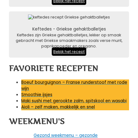
Bekijk het recept
Keftedes - Griekse gehaktballetjes
Keftedes zijn Griekse gehaktballetjes, lekker op smaak
gebracht met Griekse smaakmakers zoals verse munt,
paprikapoeder en oregano.
Bekijk het recept
FAVORIETE RECEPTEN
Boeuf bourguignon – Franse runderstoof met rode
wijn
Smoothie ijsjes
Maki sushi met gerookte zalm, spitskool en wasabi
Aioli – zelf maken, makkelijk en snel
WEEKMENU'S
Gezond weekmenu – gezonde