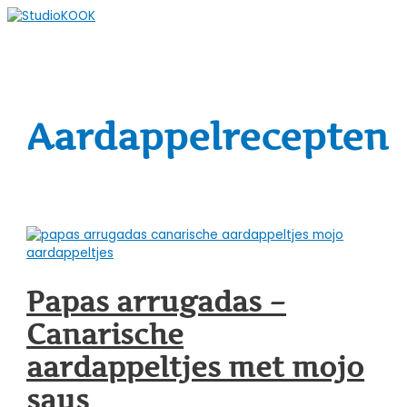
Spring
naar
Hoofdmenu
de
content
Aardappelrecepten
Papas arrugadas –
Canarische
aardappeltjes met mojo
saus