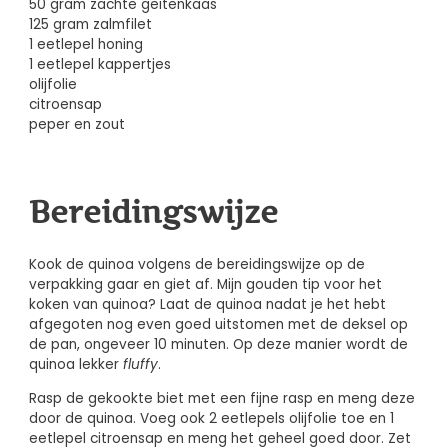
50 gram zachte geitenkaas
125 gram zalmfilet
1 eetlepel honing
1 eetlepel kappertjes
olijfolie
citroensap
peper en zout
Bereidingswijze
Kook de quinoa volgens de bereidingswijze op de
verpakking gaar en giet af. Mijn gouden tip voor het
koken van quinoa? Laat de quinoa nadat je het hebt
afgegoten nog even goed uitstomen met de deksel op
de pan, ongeveer 10 minuten. Op deze manier wordt de
quinoa lekker
fluffy
.
Rasp de gekookte biet met een fijne rasp en meng deze
door de quinoa. Voeg ook 2 eetlepels olijfolie toe en 1
eetlepel citroensap en meng het geheel goed door. Zet