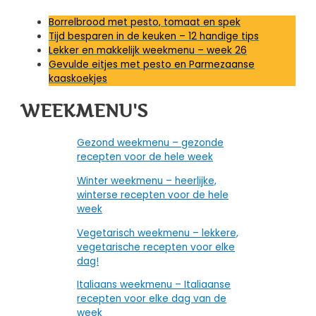
Borrelbrood met pesto, tomaat en spek
Tijd besparen in de keuken – 12 handige tips
Lekker en makkelijk weekmenu – week 26
Gevulde eitjes met pesto en Parmezaanse
kaaskoekjes
WEEKMENU'S
Gezond weekmenu – gezonde
recepten voor de hele week
Winter weekmenu – heerlijke,
winterse recepten voor de hele
week
Vegetarisch weekmenu – lekkere,
vegetarische recepten voor elke
dag!
Italiaans weekmenu – Italiaanse
recepten voor elke dag van de
week