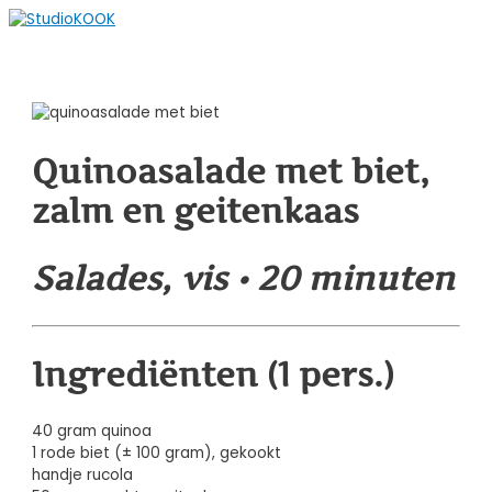
Spring
naar
Hoofdmenu
de
content
Quinoasalade met biet,
zalm en geitenkaas
Salades, vis • 20 minuten
Ingrediënten (1 pers.)
40 gram quinoa
1 rode biet (± 100 gram), gekookt
handje rucola