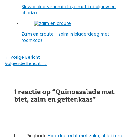
Slowcooker vis jambalaya met kabeljauw en
chorizo
Zalm en croute - zalm in bladerdeeg met
roomkaas
Bericht
←
Vorige Bericht
Volgende Bericht
→
navigatie
1 reactie op “Quinoasalade met
biet, zalm en geitenkaas”
Pingback:
Hoofdgerecht met zalm; 14 lekkere