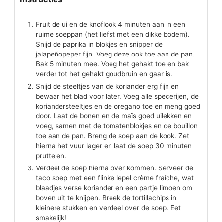
Fruit de ui en de knoflook 4 minuten aan in een
ruime soeppan (het liefst met een dikke bodem).
Snijd de paprika in blokjes en snipper de
jalapeñopeper fijn. Voeg deze ook toe aan de pan.
Bak 5 minuten mee. Voeg het gehakt toe en bak
verder tot het gehakt goudbruin en gaar is.
Snijd de steeltjes van de koriander erg fijn en
bewaar het blad voor later. Voeg alle specerijen, de
koriandersteeltjes en de oregano toe en meng goed
door. Laat de bonen en de maïs goed uilekken en
voeg, samen met de tomatenblokjes en de bouillon
toe aan de pan. Breng de soep aan de kook. Zet
hierna het vuur lager en laat de soep 30 minuten
pruttelen.
Verdeel de soep hierna over kommen. Serveer de
taco soep met een flinke lepel crème fraîche, wat
blaadjes verse koriander en een partje limoen om
boven uit te knijpen. Breek de tortillachips in
kleinere stukken en verdeel over de soep. Eet
smakelijk!