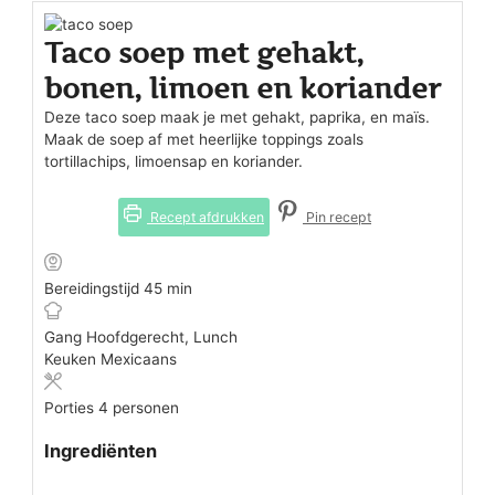
Taco soep met gehakt,
bonen, limoen en koriander
Deze taco soep maak je met gehakt, paprika, en maïs.
Maak de soep af met heerlijke toppings zoals
tortillachips, limoensap en koriander.
Recept afdrukken
Pin recept
minuten
Bereidingstijd
45
min
Gang
Hoofdgerecht, Lunch
Keuken
Mexicaans
Porties
4
personen
Ingrediënten