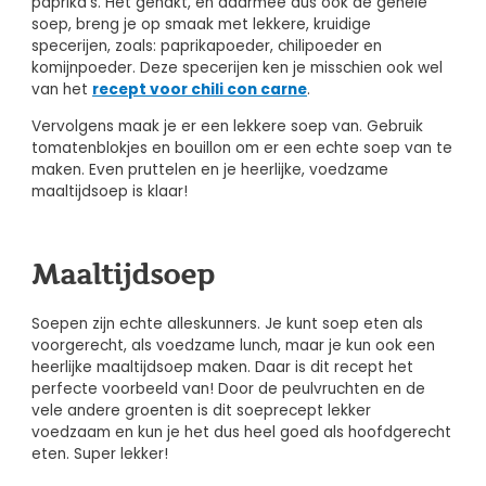
paprika’s. Het gehakt, en daarmee dus ook de gehele
soep, breng je op smaak met lekkere, kruidige
specerijen, zoals: paprikapoeder, chilipoeder en
komijnpoeder. Deze specerijen ken je misschien ook wel
van het
recept voor chili con carne
.
Vervolgens maak je er een lekkere soep van. Gebruik
tomatenblokjes en bouillon om er een echte soep van te
maken. Even pruttelen en je heerlijke, voedzame
maaltijdsoep is klaar!
Maaltijdsoep
Soepen zijn echte alleskunners. Je kunt soep eten als
voorgerecht, als voedzame lunch, maar je kun ook een
heerlijke maaltijdsoep maken. Daar is dit recept het
perfecte voorbeeld van! Door de peulvruchten en de
vele andere groenten is dit soeprecept lekker
voedzaam en kun je het dus heel goed als hoofdgerecht
eten. Super lekker!