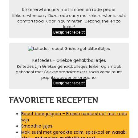
Kikkererwtencurry met limoen en rode peper
Kikkererwtencurry. Deze rode curry met kikkererwten is echt
comfort food. Klaar in 20 minuten. Gezond, snel en zo
lekker!
Bekijk het recept
Keftedes - Griekse gehaktballetjes
Keftedes zijn Griekse gehaktballetjes, lekker op smaak
gebracht met Griekse smaakmakers zoals verse munt,
paprikapoeder en oregano.
Bekijk het recept
FAVORIETE RECEPTEN
Boeuf bourguignon – Franse runderstoof met rode
wijn
Smoothie ijsjes
Maki sushi met gerookte zalm, spitskool en wasabi