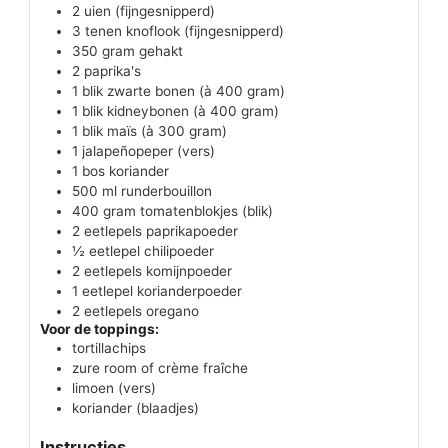
2
uien
(fijngesnipperd)
3
tenen
knoflook
(fijngesnipperd)
350
gram
gehakt
2
paprika's
1
blik
zwarte bonen
(à 400 gram)
1
blik
kidneybonen
(à 400 gram)
1
blik
maïs
(à 300 gram)
1
jalapeñopeper
(vers)
1
bos
koriander
500
ml
runderbouillon
400
gram
tomatenblokjes
(blik)
2
eetlepels
paprikapoeder
½
eetlepel
chilipoeder
2
eetlepels
komijnpoeder
1
eetlepel
korianderpoeder
2
eetlepels
oregano
Voor de toppings:
tortillachips
zure room of crème fraîche
limoen
(vers)
koriander
(blaadjes)
Instructies